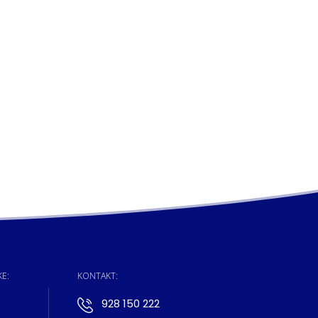
E:
KONTAKT:
928 150 222