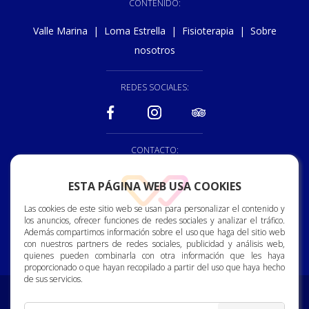
CONTENIDO:
Valle Marina
|
Loma Estrella
|
Fisioterapia
|
Sobre
nosotros
REDES SOCIALES:
CONTACTO:
928 150 222
ESTA PÁGINA WEB USA COOKIES
recepcion@vallemarina.es
Las cookies de este sitio web se usan para personalizar el contenido y
los anuncios, ofrecer funciones de redes sociales y analizar el tráfico.
Calle Bjorn Lyng, 2. 35120
Además compartimos información sobre el uso que haga del sitio web
Arguineguin. Gran Canaria.
con nuestros partners de redes sociales, publicidad y análisis web,
quienes pueden combinarla con otra información que les haya
proporcionado o que hayan recopilado a partir del uso que haya hecho
de sus servicios.
Compromiso con la Protección de Datos Personales
|
Política