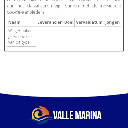
aan het classificeren zijn, samen met de individuele
cookie-aanbieders.
Naam
Leverancier
Doel
Vervaldatum
Jongen
Wij gebruiken
geen cookies
van dit type.