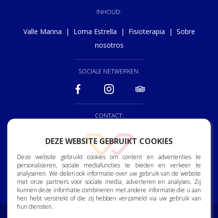
INHOUD:
Valle Marina
|
Loma Estrella
|
Fisioterapia
|
Sobre
nosotros
SOCIALE NETWERKEN:
CONTACT:
928 150 222
DEZE WEBSITE GEBRUIKT COOKIES
reception@vallemrina.es
Deze website gebruikt cookies om content en advertenties te
personaliseren, sociale mediafuncties te bieden en verkeer te
Bjorn Lyng Street, 2. 35120
analyseren. We delen ook informatie over uw gebruik van de website
Arguineguin. Gran Canaria.
met onze partners voor sociale media, adverteren en analyses. Zij
kunnen deze informatie combineren met andere informatie die u aan
hen hebt verstrekt of die zij hebben verzameld via uw gebruik van
hun diensten.
Toewijding aan de bescherming van persoonsgegevens
|